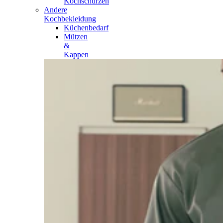
Kochschürzen
Andere
Kochbekleidung
Küchenbedarf
Mützen
&
Kappen