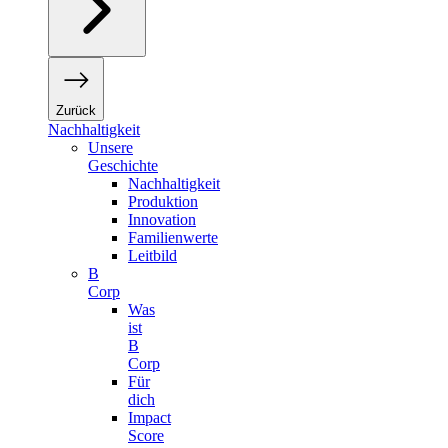
Zurück
Nachhaltigkeit
Unsere
Geschichte
Nachhaltigkeit
Produktion
Innovation
Familienwerte
Leitbild
B
Corp
Was
ist
B
Corp
Für
dich
Impact
Score