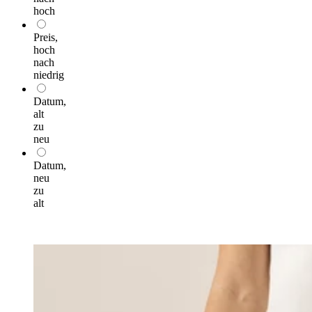
hoch
Preis,
hoch
nach
niedrig
Datum,
alt
zu
neu
Datum,
neu
zu
alt