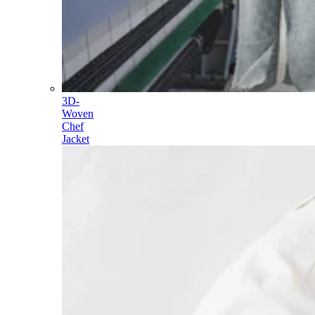
3D-
Woven
Chef
Jacket