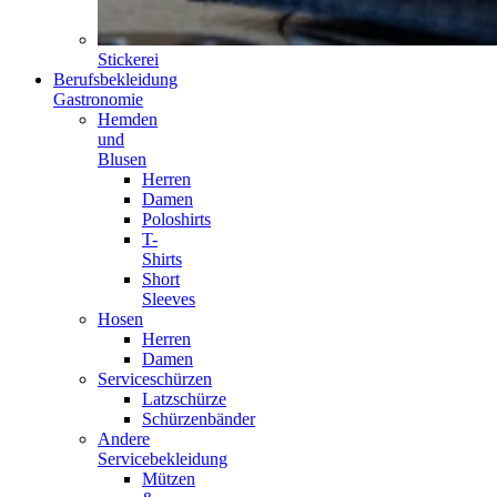
Stickerei
Berufsbekleidung
Gastronomie
Hemden
und
Blusen
Herren
Damen
Poloshirts
T-
Shirts
Short
Sleeves
Hosen
Herren
Damen
Serviceschürzen
Latzschürze
Schürzenbänder
Andere
Servicebekleidung
Mützen