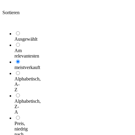
Sortieren
Ausgewählt
Am
relevantesten
meistverkauft
Alphabetisch,
A-
Z
Alphabetisch,
Z-
A
Preis,
niedrig
nach