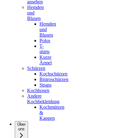
ansehen
Hemden
und
Blusen
Hemden
und
Blusen
Polos
T-
shirts
Kurze
Ärmel
Schürzen
Kochschürzen
Bistroschürzen
Straps
Kochhosen
Andere
Kochbekleidung
Kochmützen
&
Kappen
Über
uns