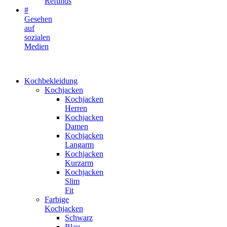
Refunds
#
Gesehen
auf
sozialen
Medien
Kochbekleidung
Kochjacken
Kochjacken
Herren
Kochjacken
Damen
Kochjacken
Langarm
Kochjacken
Kurzarm
Kochjacken
Slim
Fit
Farbige
Kochjacken
Schwarz
Blau