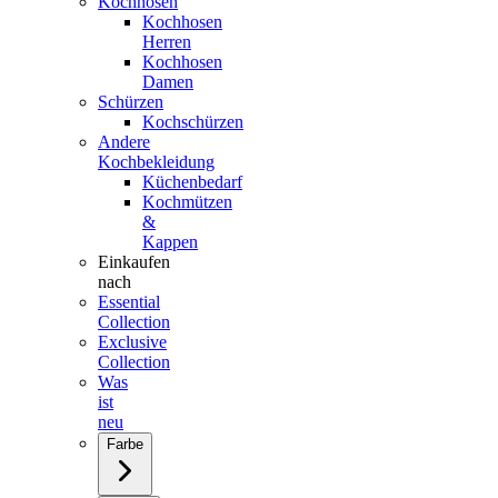
Kochhosen
Kochhosen
Herren
Kochhosen
Damen
Schürzen
Kochschürzen
Andere
Kochbekleidung
Küchenbedarf
Kochmützen
&
Kappen
Einkaufen
nach
Essential
Collection
Exclusive
Collection
Was
ist
neu
Farbe