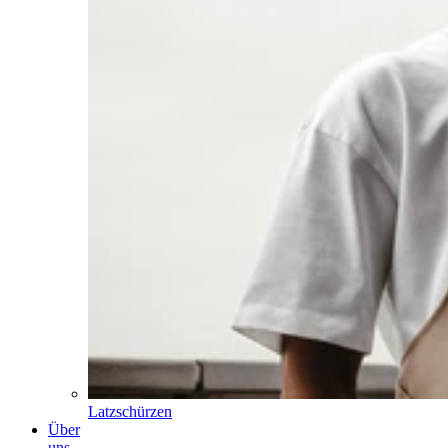
Latzschürzen
Über
uns