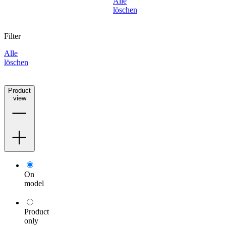
Alle
löschen
Filter
Alle
löschen
Product
view
On
model
Product
only