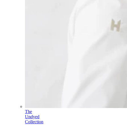
The
Undyed
Collection