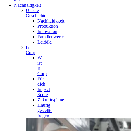
Nachhaltigkeit
Unsere
Geschichte
Nachhaltigkeit
Produktion
Innovation
Familienwerte
Leitbild
B
Corp
Was
ist
B
Corp
Für
dich
Impact
Score
Zukunftspläne
Häufig
gestellte
fragen