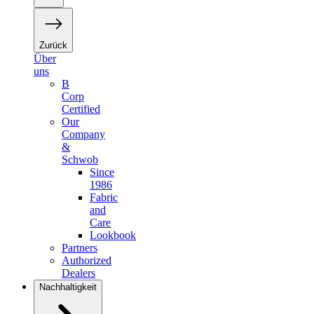
Zurück
Über
uns
B
Corp
Certified
Our
Company
&
Schwob
Since
1986
Fabric
and
Care
Lookbook
Partners
Authorized
Dealers
Nachhaltigkeit